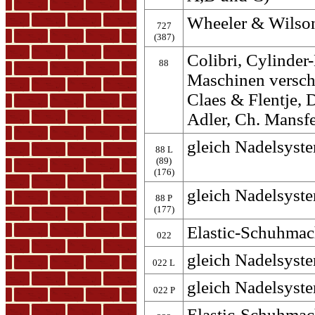
Wheeler & Wilson
727
(387)
Colibri, Cylinder
88
Maschinen verschi
Claes & Flentje,
Adler, Ch. Mansf
gleich Nadelsyste
88 L
(89)
(176)
gleich Nadelsyste
88 P
(177)
Elastic-Schuhmac
022
gleich Nadelsyste
022 L
gleich Nadelsyste
022 P
Elastic-Schuhma