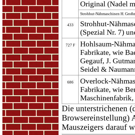
Original (Nadel m
Strohhut-Nähmaschinen H. Großma
Strohhut-Nähmasch
433
(Spezial Nr. 7) un
Hohlsaum-Nähmas
727 F
Fabrikate, wie B
Gegauf, J. Gutma
Seidel & Nauman
Overlock-Nähmasc
686
Fabrikate, wie Be
Maschinenfabrik,
Die unterstrichenen (
Browsereinstellung) 
Mauszeigers darauf w