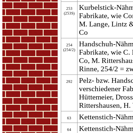
Kurbelstick-Nähm
253
(253S)
Fabrikate, wie C
M. Lange, Lintz 
Co
Handschuh-Nähma
254
(254/2)
Fabrikate, wie C.
Co, M. Rittershau
Rinne, 254/2 = z
Pelz- bzw. Hand
292
verschiedener Fa
Hüttemeier, Dross
Rittershausen, H.
Kettenstich-Nähm
63
Kettenstich-Nähm
64