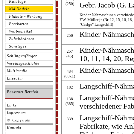
Kataloge
Gebr. Jacob (G. L
(250)
NM Nadeln
Kinder-Nähmaschinen verschieden
Plakate - Werbung
F.W. Müller jr. (Nr. 12, 15, 16, 18,
Postkarten
"Casige" Langschiff)
Werbeartikel
Kinder-Nähmaschin
256
Zubehördosen
Sonstiges
Kinder-Nähmaschin
257
Schlingenfänger
(45)
10, 11, 14, 20, R
Vereinsgeschichte
Kinder-Nähmasch
Multimedia
434
(88x1)
Literatur
Langschiff-Nähma
182
Passwort Bereich
Langschiff-Nähm
138
(385)
verschiedener Fab
Links
Impressum
Langschiff-Nähma
339
© Copyright
Fabrikate, wie Ank
Kontakt