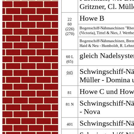
Gritzner, Cl. Müll
Howe B
22
60
Bogenschiff-Nähmaschinen "Rhen
(226)
(Victoria), Tittel & Nies, J. Werth
(270)
Bogenschiff-Nähmaschinen, Brem
Haid & Neu - Humboldt, R. Lehnm
gleich Nadelsyste
60 L
(65)
Schwingschiff-Nä
045
Müller - Domina 
Howe C und How
81
Schwingschiff-N
81 N
- Nova
Schwingschiff-N
401