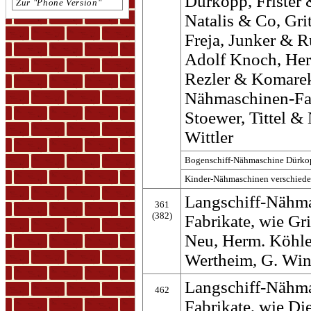
Dürkopp, Frister
Zur "Phone Version"
Natalis & Co, Gri
Freja, Junker & R
Adolf Knoch, Her
Rezler & Komarek
Nähmaschinen-Fab
Stoewer, Tittel &
Wittler
Bogenschiff-Nähmaschine Dürkop
Kinder-Nähmaschinen verschiedene
Langschiff-Nähma
361
(382)
Fabrikate, wie G
Neu, Herm. Köhler
Wertheim, G. Wi
Langschiff-Nähma
462
Fabrikate, wie Di