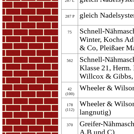
287 L
gleich Nadelsyste
287 P
Schnell-Nähmasc
75
Winter, Kochs Ad
& Co, Pleißaer M
Schnell-Nähmasc
562
Klasse 21, Herm.
Willcox & Gibbs
Wheeler & Wilson
42
(100)
Wheeler & Wilson
178
(112)
langnutig)
Greifer-Nähmasch
370
A,B und C)