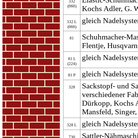
332
(060)
Kochs Adler, G. 
gleich Nadelsyste
332 L
(066)
Schuhmacher-Mas
81
Flentje, Husqvarn
gleich Nadelsyste
81 L
(224)
gleich Nadelsyste
81 P
Sackstopf- und S
328
verschiedener Fab
Dürkopp, Kochs A
Mansfeld, Singer
gleich Nadelsyste
328 L
Sattler-Nähmasch
730