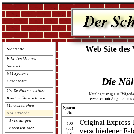
Web Site des
Startseite
Bild des Monats
Sammeln
NM Systeme
Die Näh
Geschichte
Große Nähmaschinen
Katalogauszug aus "Wigeda-
Kindernähmaschinen
erweitert mit Angaben aus
Markenzeichen
System-
Nr.
NM Zubehör
Original Expres
Anleitungen
196
Blechschilder
(63)
verschiedener Fab
(151)