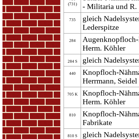
(731)
- Militaria und R.
gleich Nadelsyste
735
Lederspitze
Augenknopfloch-
284
Herm. Köhler
gleich Nadelsyste
284 S
Knopfloch-Nähma
440
Herrmann, Seide
Knopfloch-Nähma
705 K
Herm. Köhler
Knopfloch-Nähma
810
Fabrikate
gleich Nadelsyste
810 S