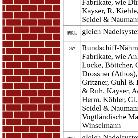
Fabrikate, wie D
Kayser, R. Kiehle
Seidel & Nauman
gleich Nadelsyste
690 L
Rundschiff-Nähma
287
Fabrikate, wie An
Locke, Böttcher, C
Drossner (Athos)
Gritzner, Guhl &
& Ruh, Kayser, A
Herm. Köhler, Cl.
Seidel & Naumann,
Vogtländische Ma
Winselmann
gleich Nadelsyste