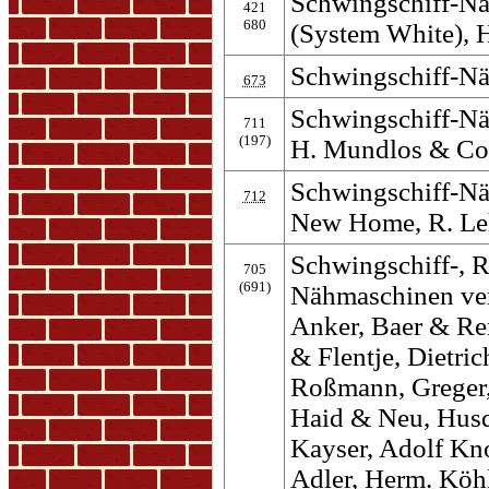
Schwingschiff-N
421
680
(System White), 
Schwingschiff-Näh
673
Schwingschiff-Nä
711
(197)
H. Mundlos & Co
Schwingschiff-N
712
New Home, R. Le
Schwingschiff-, R
705
(691)
Nähmaschinen ver
Anker, Baer & Re
& Flentje, Dietric
Roßmann, Greger,
Haid & Neu, Husq
Kayser, Adolf Kn
Adler, Herm. Köhl