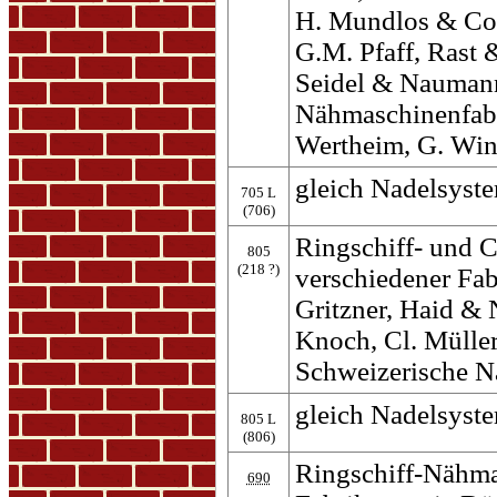
H. Mundlos & Co,
G.M. Pfaff, Rast 
Seidel & Naumann
Nähmaschinenfabri
Wertheim, G. Wi
gleich Nadelsyste
705 L
(706)
Ringschiff- und 
805
(218 ?)
verschiedener Fab
Gritzner, Haid & 
Knoch, Cl. Müller
Schweizerische N
gleich Nadelsyste
805 L
(806)
Ringschiff-Nähma
690